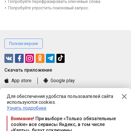
Попробуйте перефразировать ключевые слова.
Попробуйте упростить поисковый запрос.
Полная версия
Cкачать приложение
App store
Google play
Часто задаваемые вопросы
Для обеспечения удобства пользователей сайта
Книга замечаний и предложений
используются cookies.
Правила и документы
Узнать подробнее
Praca.by © 2000—2026, ООО «ПРАЦА БАЙ»
Внимание!
При выборе «Только обязательные
cookie» все сервисы Яндекс, в том числе
Республика Беларусь, 220114, г. Минск, пр-т Независимости
«Карты», будут отключены
117а, пом. № 9.