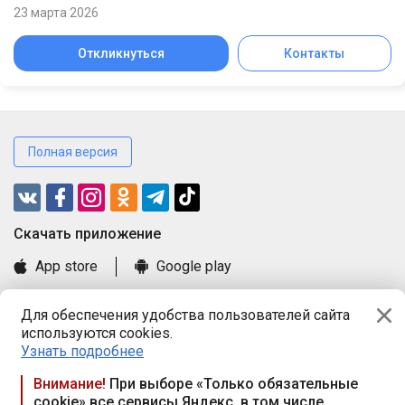
23 марта 2026
Откликнуться
Контакты
Полная версия
Cкачать приложение
App store
Google play
Часто задаваемые вопросы
Для обеспечения удобства пользователей сайта
Книга замечаний и предложений
используются cookies.
Правила и документы
Узнать подробнее
Praca.by © 2000—2026, ООО «ПРАЦА БАЙ»
Внимание!
При выборе «Только обязательные
cookie» все сервисы Яндекс, в том числе
Республика Беларусь, 220114, г. Минск, пр-т Независимости