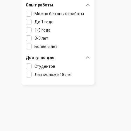
Опыт работы
Раков
Шклов
Можно без опыта работы
Ратомка
До 1 года
Самохваловичи
1-3 года
Сеница
3-5 лет
Слуцк
Более 5 лет
Смиловичи
Смолевичи
Доступно для
Солигорск
Студентов
Старые Дороги
Лиц моложе 18 лет
Столбцы
Тарасово
Узда
Фаниполь
Червень
Щомыслица