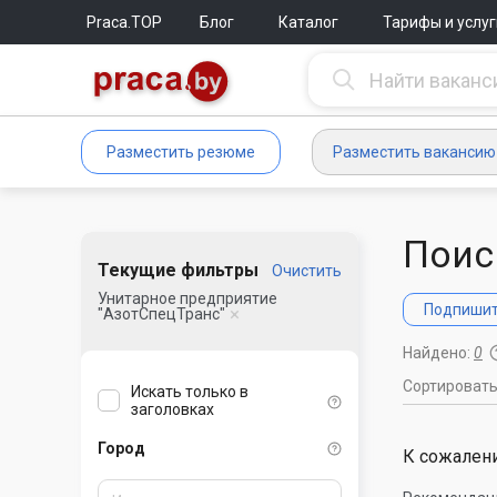
Praca.TOP
Блог
Каталог
Тарифы и услуг
Разместить резюме
Разместить вакансию
Поис
Текущие фильтры
Очистить
Унитарное предприятие
Подпишите
"АзотСпецТранс"
Найдено:
0
Сортироват
Искать только в
заголовках
Город
К сожалени