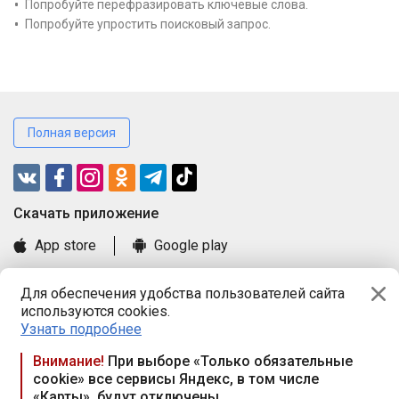
Попробуйте перефразировать ключевые слова.
Попробуйте упростить поисковый запрос.
Полная версия
Cкачать приложение
App store
Google play
Часто задаваемые вопросы
Для обеспечения удобства пользователей сайта
Книга замечаний и предложений
используются cookies.
Правила и документы
Узнать подробнее
Praca.by © 2000—2026, ООО «ПРАЦА БАЙ»
Внимание!
При выборе «Только обязательные
cookie» все сервисы Яндекс, в том числе
Республика Беларусь, 220114, г. Минск, пр-т Независимости
«Карты», будут отключены
117а, пом. № 9.