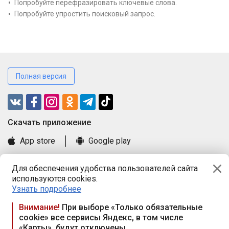
Попробуйте перефразировать ключевые слова.
Попробуйте упростить поисковый запрос.
Полная версия
Cкачать приложение
App store
Google play
Часто задаваемые вопросы
Для обеспечения удобства пользователей сайта
Книга замечаний и предложений
используются cookies.
Правила и документы
Узнать подробнее
Praca.by © 2000—2026, ООО «ПРАЦА БАЙ»
Внимание!
При выборе «Только обязательные
cookie» все сервисы Яндекс, в том числе
Республика Беларусь, 220114, г. Минск, пр-т Независимости
«Карты», будут отключены
117а, пом. № 9.