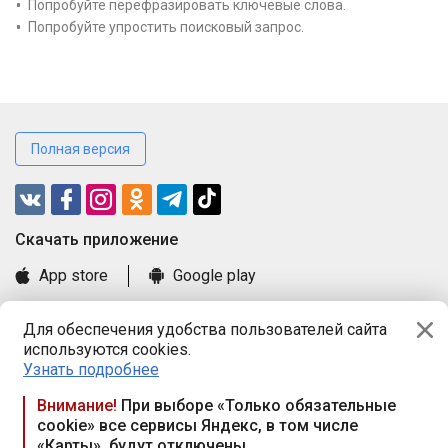
Попробуйте перефразировать ключевые слова.
Попробуйте упростить поисковый запрос.
Полная версия
Cкачать приложение
App store
Google play
Часто задаваемые вопросы
Для обеспечения удобства пользователей сайта
Книга замечаний и предложений
используются cookies.
Правила и документы
Узнать подробнее
Praca.by © 2000—2026, ООО «ПРАЦА БАЙ»
Внимание!
При выборе «Только обязательные
cookie» все сервисы Яндекс, в том числе
Республика Беларусь, 220114, г. Минск, пр-т Независимости
«Карты», будут отключены
117а, пом. № 9.