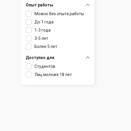
Опыт работы
Раков
Шклов
Можно без опыта работы
Ратомка
До 1 года
Самохваловичи
1-3 года
Сеница
3-5 лет
Слуцк
Более 5 лет
Смиловичи
Смолевичи
Доступно для
Солигорск
Студентов
Старые Дороги
Лиц моложе 18 лет
Столбцы
Тарасово
Узда
Фаниполь
Червень
Щомыслица