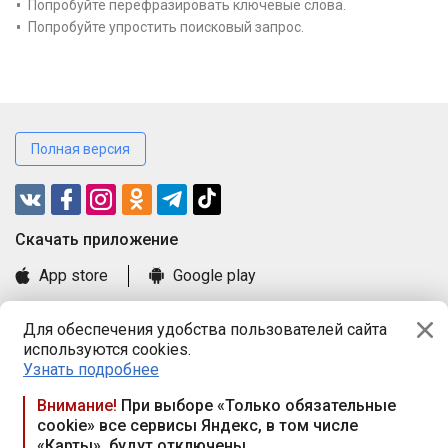
Попробуйте перефразировать ключевые слова.
Попробуйте упростить поисковый запрос.
Полная версия
Cкачать приложение
App store
Google play
Часто задаваемые вопросы
Для обеспечения удобства пользователей сайта
Книга замечаний и предложений
используются cookies.
Правила и документы
Узнать подробнее
Praca.by © 2000—2026, ООО «ПРАЦА БАЙ»
Внимание!
При выборе «Только обязательные
cookie» все сервисы Яндекс, в том числе
Республика Беларусь, 220114, г. Минск, пр-т Независимости
«Карты», будут отключены
117а, пом. № 9.