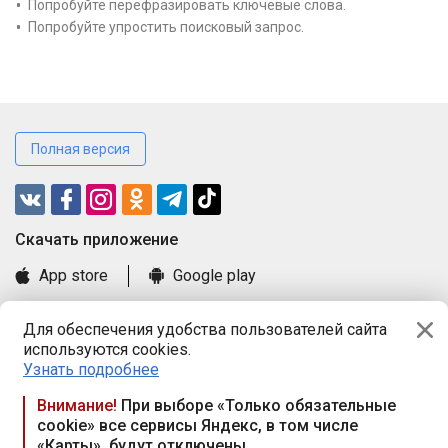
Попробуйте перефразировать ключевые слова.
Попробуйте упростить поисковый запрос.
Полная версия
Cкачать приложение
App store
Google play
Часто задаваемые вопросы
Для обеспечения удобства пользователей сайта
Книга замечаний и предложений
используются cookies.
Правила и документы
Узнать подробнее
Praca.by © 2000—2026, ООО «ПРАЦА БАЙ»
Внимание!
При выборе «Только обязательные
cookie» все сервисы Яндекс, в том числе
Республика Беларусь, 220114, г. Минск, пр-т Независимости
«Карты», будут отключены
117а, пом. № 9.