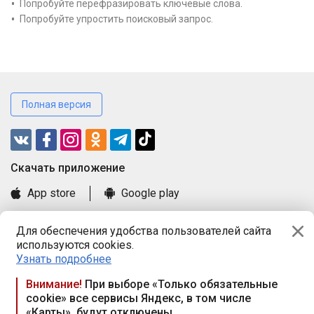
Попробуйте перефразировать ключевые слова.
Попробуйте упростить поисковый запрос.
Полная версия
Cкачать приложение
App store
Google play
Часто задаваемые вопросы
Для обеспечения удобства пользователей сайта
Книга замечаний и предложений
используются cookies.
Правила и документы
Узнать подробнее
Praca.by © 2000—2026, ООО «ПРАЦА БАЙ»
Внимание!
При выборе «Только обязательные
cookie» все сервисы Яндекс, в том числе
Республика Беларусь, 220114, г. Минск, пр-т Независимости
«Карты», будут отключены
117а, пом. № 9.