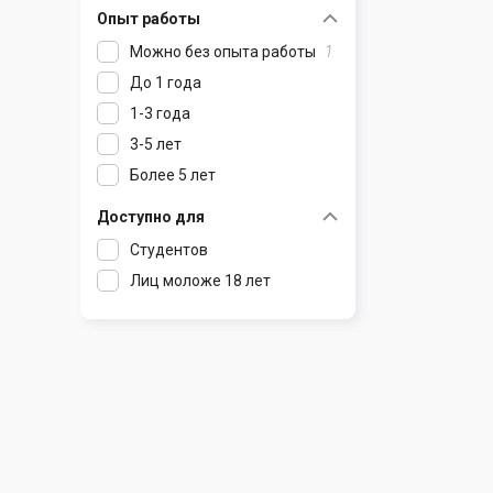
Опыт работы
Раков
Шклов
Можно без опыта работы
1
Ратомка
До 1 года
Самохваловичи
1-3 года
Сеница
3-5 лет
Слуцк
Более 5 лет
Смиловичи
Смолевичи
Доступно для
Солигорск
Студентов
Старые Дороги
Лиц моложе 18 лет
Столбцы
Тарасово
Узда
Фаниполь
Червень
Щомыслица