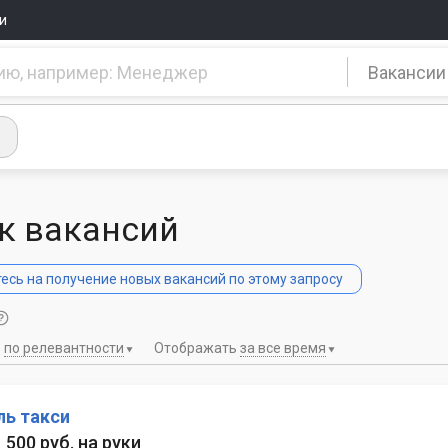
и
Вакансии
к вакансий
сь на получение новых вакансий по этому запросу
ь
по релевантности
Отображать
за все время
ль такси
1 500 руб. на руки