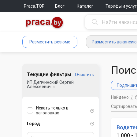
Praca.TOP
Блог
Каталог
Тарифы и услуг
Разместить резюме
Разместить вакансию
Поис
Текущие фильтры
Очистить
ИП Депчинский Сергей
Подпишите
Алексеевич
Найдено:
1
Сортироват
Искать только в
заголовках
Город
Водите
1 000 - 