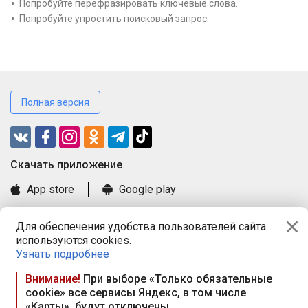
Попробуйте перефразировать ключевые слова.
Попробуйте упростить поисковый запрос.
Полная версия
Cкачать приложение
App store
Google play
Часто задаваемые вопросы
Для обеспечения удобства пользователей сайта
Книга замечаний и предложений
используются cookies.
Правила и документы
Узнать подробнее
Praca.by © 2000—2026, ООО «ПРАЦА БАЙ»
Внимание!
При выборе «Только обязательные
cookie» все сервисы Яндекс, в том числе
Республика Беларусь, 220114, г. Минск, пр-т Независимости
«Карты», будут отключены
117а, пом. № 9.