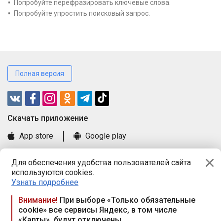
Попробуйте перефразировать ключевые слова.
Попробуйте упростить поисковый запрос.
Полная версия
Cкачать приложение
App store
Google play
Часто задаваемые вопросы
Для обеспечения удобства пользователей сайта
Книга замечаний и предложений
используются cookies.
Правила и документы
Узнать подробнее
Praca.by © 2000—2026, ООО «ПРАЦА БАЙ»
Внимание!
При выборе «Только обязательные
cookie» все сервисы Яндекс, в том числе
Республика Беларусь, 220114, г. Минск, пр-т Независимости
«Карты», будут отключены
117а, пом. № 9.