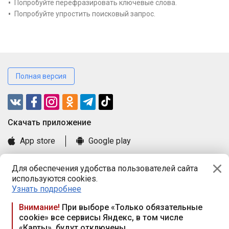
Попробуйте перефразировать ключевые слова.
Попробуйте упростить поисковый запрос.
Полная версия
Cкачать приложение
App store
Google play
Часто задаваемые вопросы
Для обеспечения удобства пользователей сайта
Книга замечаний и предложений
используются cookies.
Правила и документы
Узнать подробнее
Praca.by © 2000—2026, ООО «ПРАЦА БАЙ»
Внимание!
При выборе «Только обязательные
cookie» все сервисы Яндекс, в том числе
Республика Беларусь, 220114, г. Минск, пр-т Независимости
«Карты», будут отключены
117а, пом. № 9.