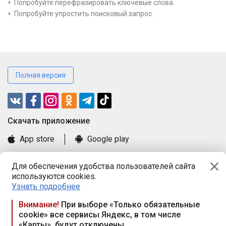
Попробуйте перефразировать ключевые слова.
Попробуйте упростить поисковый запрос.
Полная версия
Cкачать приложение
App store
Google play
Часто задаваемые вопросы
Для обеспечения удобства пользователей сайта
Книга замечаний и предложений
используются cookies.
Правила и документы
Узнать подробнее
Praca.by © 2000—2026, ООО «ПРАЦА БАЙ»
Внимание!
При выборе «Только обязательные
cookie» все сервисы Яндекс, в том числе
Республика Беларусь, 220114, г. Минск, пр-т Независимости
«Карты», будут отключены
117а, пом. № 9.