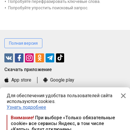
Попробуйте перефразировать ключевые слова.
Попробуйте упростить поисковый запрос.
Полная версия
Cкачать приложение
App store
Google play
Часто задаваемые вопросы
Для обеспечения удобства пользователей сайта
Книга замечаний и предложений
используются cookies.
Правила и документы
Узнать подробнее
Praca.by © 2000—2026, ООО «ПРАЦА БАЙ»
Внимание!
При выборе «Только обязательные
cookie» все сервисы Яндекс, в том числе
Республика Беларусь, 220114, г. Минск, пр-т Независимости
«Карты», будут отключены
117а, пом. № 9.