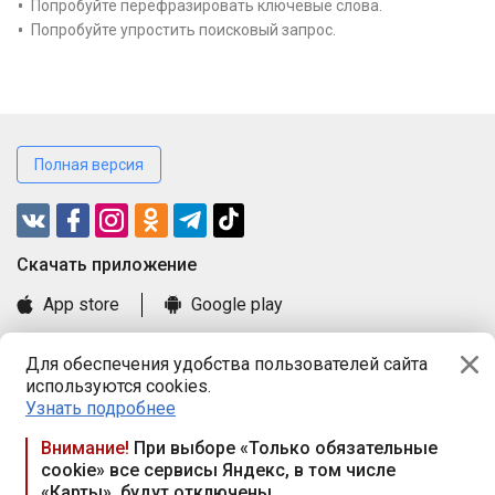
Попробуйте перефразировать ключевые слова.
Попробуйте упростить поисковый запрос.
Полная версия
Cкачать приложение
App store
Google play
Часто задаваемые вопросы
Для обеспечения удобства пользователей сайта
Книга замечаний и предложений
используются cookies.
Правила и документы
Узнать подробнее
Praca.by © 2000—2026, ООО «ПРАЦА БАЙ»
Внимание!
При выборе «Только обязательные
cookie» все сервисы Яндекс, в том числе
Республика Беларусь, 220114, г. Минск, пр-т Независимости
«Карты», будут отключены
117а, пом. № 9.