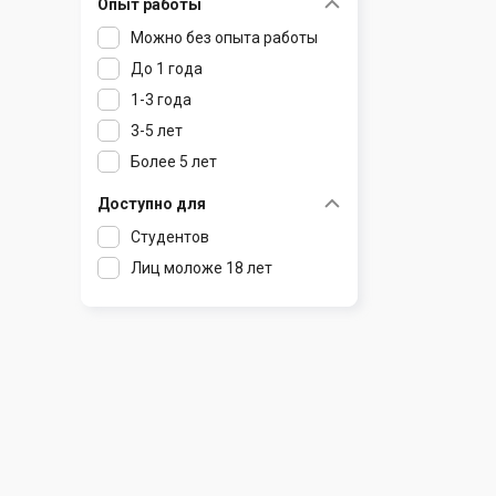
Опыт работы
Раков
Шклов
Можно без опыта работы
Ратомка
До 1 года
Самохваловичи
1-3 года
Сеница
3-5 лет
Слуцк
Более 5 лет
Смиловичи
Смолевичи
Доступно для
Солигорск
Студентов
Старые Дороги
Лиц моложе 18 лет
Столбцы
Тарасово
Узда
Фаниполь
Червень
Щомыслица