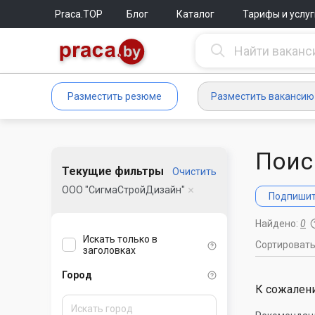
Praca.TOP
Блог
Каталог
Тарифы и услуг
Разместить резюме
Разместить вакансию
Поис
Текущие фильтры
Очистить
ООО "СигмаСтройДизайн"
Подпишите
Найдено:
0
Искать только в
Сортироват
заголовках
Город
К сожалени