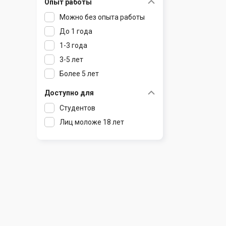
Опыт работы
Раков
Шклов
Можно без опыта работы
Ратомка
До 1 года
Самохваловичи
1-3 года
Сеница
3-5 лет
Слуцк
Более 5 лет
Смиловичи
Смолевичи
Доступно для
Солигорск
Студентов
Старые Дороги
Лиц моложе 18 лет
Столбцы
Тарасово
Узда
Фаниполь
Червень
Щомыслица