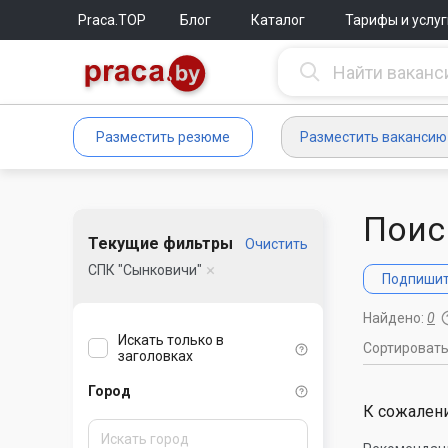
Praca.TOP
Блог
Каталог
Тарифы и услуг
Разместить резюме
Разместить вакансию
Поис
Текущие фильтры
Очистить
СПК "Сынковичи"
Подпишите
Найдено:
0
Искать только в
Сортироват
заголовках
Город
К сожалени