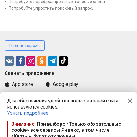
Попробуйте перефразировать ключевые слова.
Попробуйте упростить поисковый запрос.
Полная версия
Cкачать приложение
App store
Google play
Часто задаваемые вопросы
Для обеспечения удобства пользователей сайта
Книга замечаний и предложений
используются cookies.
Правила и документы
Узнать подробнее
Praca.by © 2000—2026, ООО «ПРАЦА БАЙ»
Внимание!
При выборе «Только обязательные
cookie» все сервисы Яндекс, в том числе
Республика Беларусь, 220114, г. Минск, пр-т Независимости
«Карты», будут отключены
117а, пом. № 9.