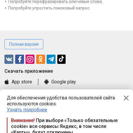
Попробуйте перефразировать ключевые слова.
Попробуйте упростить поисковый запрос.
Полная версия
Cкачать приложение
App store
Google play
Часто задаваемые вопросы
Для обеспечения удобства пользователей сайта
Книга замечаний и предложений
используются cookies.
Правила и документы
Узнать подробнее
Praca.by © 2000—2026, ООО «ПРАЦА БАЙ»
Внимание!
При выборе «Только обязательные
cookie» все сервисы Яндекс, в том числе
Республика Беларусь, 220114, г. Минск, пр-т Независимости
«Карты», будут отключены
117а, пом. № 9.