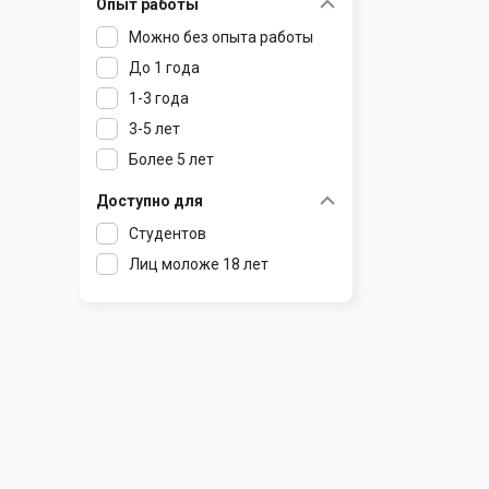
Опыт работы
Раков
Шклов
Можно без опыта работы
Ратомка
До 1 года
Самохваловичи
1-3 года
Сеница
3-5 лет
Слуцк
Более 5 лет
Смиловичи
Смолевичи
Доступно для
Солигорск
Студентов
Старые Дороги
Лиц моложе 18 лет
Столбцы
Тарасово
Узда
Фаниполь
Червень
Щомыслица