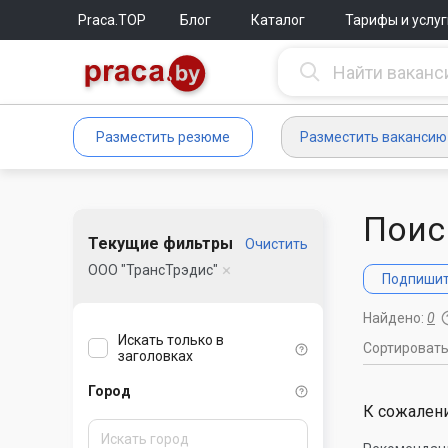
Praca.TOP
Блог
Каталог
Тарифы и услуг
Разместить резюме
Разместить вакансию
Поис
Текущие фильтры
Очистить
ООО "ТрансТрэдис"
Подпишите
Найдено:
0
Искать только в
Сортироват
заголовках
Город
К сожалени