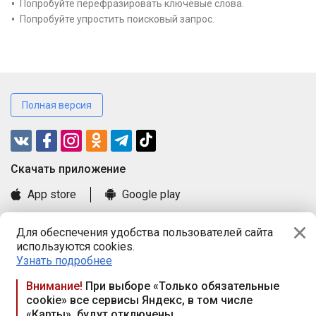
Попробуйте перефразировать ключевые слова.
Попробуйте упростить поисковый запрос.
Полная версия
Cкачать приложение
App store
Google play
Часто задаваемые вопросы
Для обеспечения удобства пользователей сайта
Книга замечаний и предложений
используются cookies.
Правила и документы
Узнать подробнее
Praca.by © 2000—2026, ООО «ПРАЦА БАЙ»
Внимание!
При выборе «Только обязательные
cookie» все сервисы Яндекс, в том числе
Республика Беларусь, 220114, г. Минск, пр-т Независимости
«Карты», будут отключены
117а, пом. № 9.