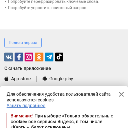
Попробуйте перефразировать ключевые слова.
Попробуйте упростить поисковый запрос.
Полная версия
Cкачать приложение
App store
Google play
Часто задаваемые вопросы
Для обеспечения удобства пользователей сайта
Книга замечаний и предложений
используются cookies.
Правила и документы
Узнать подробнее
Praca.by © 2000—2026, ООО «ПРАЦА БАЙ»
Внимание!
При выборе «Только обязательные
cookie» все сервисы Яндекс, в том числе
Республика Беларусь, 220114, г. Минск, пр-т Независимости
«Карты», будут отключены
117а, пом. № 9.