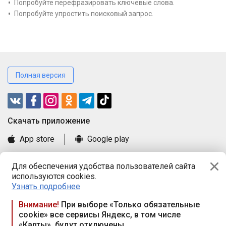
Попробуйте перефразировать ключевые слова.
Попробуйте упростить поисковый запрос.
Полная версия
Cкачать приложение
App store
Google play
Часто задаваемые вопросы
Для обеспечения удобства пользователей сайта
Книга замечаний и предложений
используются cookies.
Правила и документы
Узнать подробнее
Praca.by © 2000—2026, ООО «ПРАЦА БАЙ»
Внимание!
При выборе «Только обязательные
cookie» все сервисы Яндекс, в том числе
Республика Беларусь, 220114, г. Минск, пр-т Независимости
«Карты», будут отключены
117а, пом. № 9.