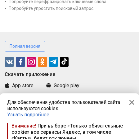
Попробуйте перефразировать ключевые слова.
Попробуйте упростить поисковый запрос.
Полная версия
Cкачать приложение
App store
Google play
Часто задаваемые вопросы
Для обеспечения удобства пользователей сайта
Книга замечаний и предложений
используются cookies.
Правила и документы
Узнать подробнее
Praca.by © 2000—2026, ООО «ПРАЦА БАЙ»
Внимание!
При выборе «Только обязательные
cookie» все сервисы Яндекс, в том числе
Республика Беларусь, 220114, г. Минск, пр-т Независимости
«Карты», будут отключены
117а, пом. № 9.