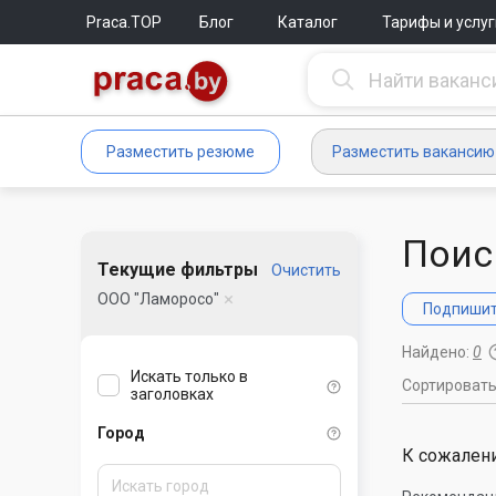
Praca.TOP
Блог
Каталог
Тарифы и услуг
Разместить резюме
Разместить вакансию
Поис
Текущие фильтры
Очистить
ООО "Ламоросо"
Подпишите
Найдено:
0
Искать только в
Сортироват
заголовках
Город
К сожалени