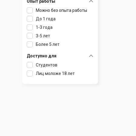
Опыт работы
Раков
Шклов
Можно без опыта работы
Ратомка
До 1 года
Самохваловичи
1-3 года
Сеница
3-5 лет
Слуцк
Более 5 лет
Смиловичи
Смолевичи
Доступно для
Солигорск
Студентов
Старые Дороги
Лиц моложе 18 лет
Столбцы
Тарасово
Узда
Фаниполь
Червень
Щомыслица