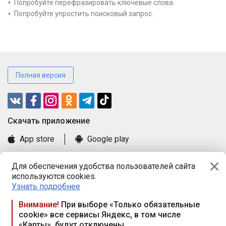
Попробуйте перефразировать ключевые слова.
Попробуйте упростить поисковый запрос.
Полная версия
Cкачать приложение
App store
Google play
Часто задаваемые вопросы
Для обеспечения удобства пользователей сайта
Книга замечаний и предложений
используются cookies.
Правила и документы
Узнать подробнее
Praca.by © 2000—2026, ООО «ПРАЦА БАЙ»
Внимание!
При выборе «Только обязательные
cookie» все сервисы Яндекс, в том числе
Республика Беларусь, 220114, г. Минск, пр-т Независимости
«Карты», будут отключены
117а, пом. № 9.