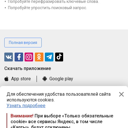
Попробуйте перефразировать ключевые слова.
Попробуйте упростить поисковый запрос.
Полная версия
Cкачать приложение
App store
Google play
Часто задаваемые вопросы
Для обеспечения удобства пользователей сайта
Книга замечаний и предложений
используются cookies.
Правила и документы
Узнать подробнее
Praca.by © 2000—2026, ООО «ПРАЦА БАЙ»
Внимание!
При выборе «Только обязательные
cookie» все сервисы Яндекс, в том числе
Республика Беларусь, 220114, г. Минск, пр-т Независимости
«Карты», будут отключены
117а, пом. № 9.