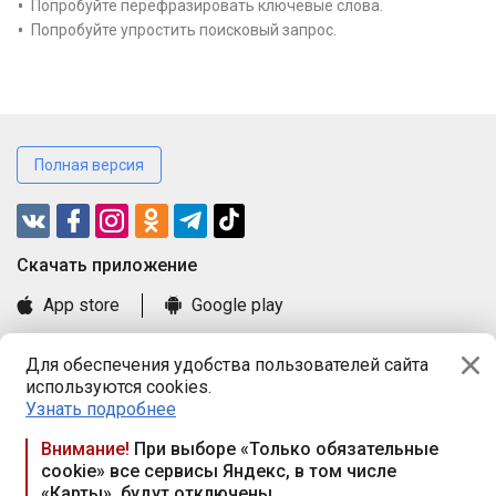
Попробуйте перефразировать ключевые слова.
Попробуйте упростить поисковый запрос.
Полная версия
Cкачать приложение
App store
Google play
Часто задаваемые вопросы
Для обеспечения удобства пользователей сайта
Книга замечаний и предложений
используются cookies.
Правила и документы
Узнать подробнее
Praca.by © 2000—2026, ООО «ПРАЦА БАЙ»
Внимание!
При выборе «Только обязательные
cookie» все сервисы Яндекс, в том числе
Республика Беларусь, 220114, г. Минск, пр-т Независимости
«Карты», будут отключены
117а, пом. № 9.