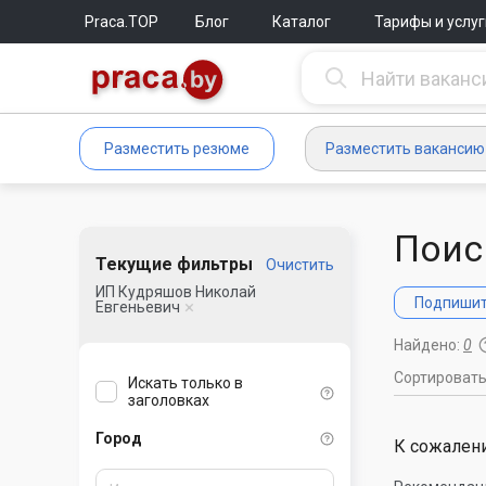
Praca.TOP
Блог
Каталог
Тарифы и услуг
Разместить резюме
Разместить вакансию
Поис
Текущие фильтры
Очистить
ИП Кудряшов Николай
Подпишите
Евгеньевич
Найдено:
0
Сортироват
Искать только в
заголовках
Город
К сожалени