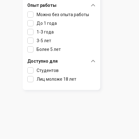
Опыт работы
Раков
Шклов
Можно без опыта работы
Ратомка
До 1 года
Самохваловичи
1-3 года
Сеница
3-5 лет
Слуцк
Более 5 лет
Смиловичи
Смолевичи
Доступно для
Солигорск
Студентов
Старые Дороги
Лиц моложе 18 лет
Столбцы
Тарасово
Узда
Фаниполь
Червень
Щомыслица