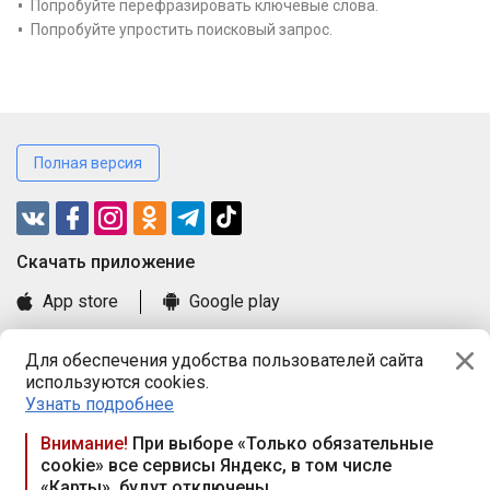
Попробуйте перефразировать ключевые слова.
Попробуйте упростить поисковый запрос.
Полная версия
Cкачать приложение
App store
Google play
Часто задаваемые вопросы
Для обеспечения удобства пользователей сайта
Книга замечаний и предложений
используются cookies.
Правила и документы
Узнать подробнее
Praca.by © 2000—2026, ООО «ПРАЦА БАЙ»
Внимание!
При выборе «Только обязательные
cookie» все сервисы Яндекс, в том числе
Республика Беларусь, 220114, г. Минск, пр-т Независимости
«Карты», будут отключены
117а, пом. № 9.