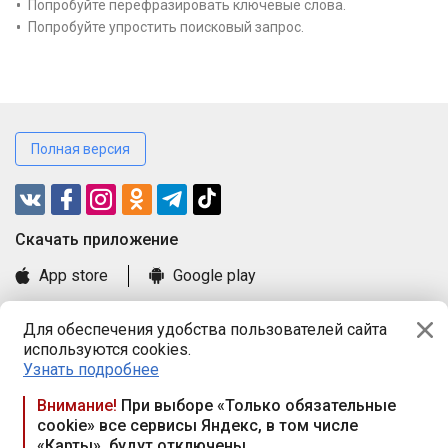
Попробуйте перефразировать ключевые слова.
Попробуйте упростить поисковый запрос.
Полная версия
Cкачать приложение
App store
Google play
Часто задаваемые вопросы
Для обеспечения удобства пользователей сайта
Книга замечаний и предложений
используются cookies.
Правила и документы
Узнать подробнее
Praca.by © 2000—2026, ООО «ПРАЦА БАЙ»
Внимание!
При выборе «Только обязательные
cookie» все сервисы Яндекс, в том числе
Республика Беларусь, 220114, г. Минск, пр-т Независимости
«Карты», будут отключены
117а, пом. № 9.