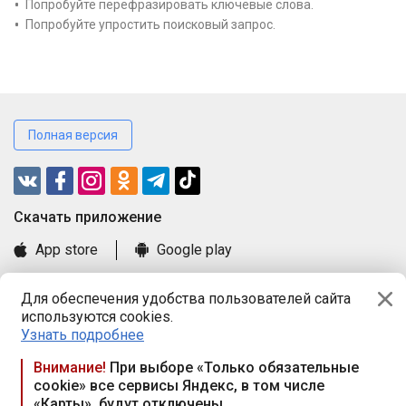
Попробуйте перефразировать ключевые слова.
Попробуйте упростить поисковый запрос.
Полная версия
Cкачать приложение
App store
Google play
Часто задаваемые вопросы
Для обеспечения удобства пользователей сайта
Книга замечаний и предложений
используются cookies.
Правила и документы
Узнать подробнее
Praca.by © 2000—2026, ООО «ПРАЦА БАЙ»
Внимание!
При выборе «Только обязательные
cookie» все сервисы Яндекс, в том числе
Республика Беларусь, 220114, г. Минск, пр-т Независимости
«Карты», будут отключены
117а, пом. № 9.