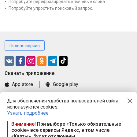
Попробуйте перефразировать ключевые слова.
Попробуйте упростить поисковый запрос.
Полная версия
Cкачать приложение
App store
Google play
Часто задаваемые вопросы
Для обеспечения удобства пользователей сайта
Книга замечаний и предложений
используются cookies.
Правила и документы
Узнать подробнее
Praca.by © 2000—2026, ООО «ПРАЦА БАЙ»
Внимание!
При выборе «Только обязательные
cookie» все сервисы Яндекс, в том числе
Республика Беларусь, 220114, г. Минск, пр-т Независимости
«Карты», будут отключены
117а, пом. № 9.