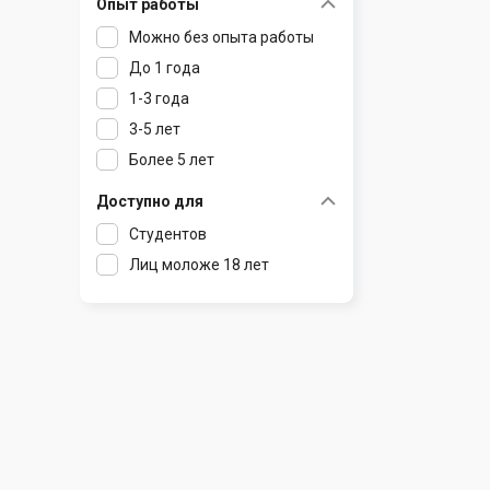
Опыт работы
Раков
Шклов
Можно без опыта работы
Ратомка
До 1 года
Самохваловичи
1-3 года
Сеница
3-5 лет
Слуцк
Более 5 лет
Смиловичи
Смолевичи
Доступно для
Солигорск
Студентов
Старые Дороги
Лиц моложе 18 лет
Столбцы
Тарасово
Узда
Фаниполь
Червень
Щомыслица