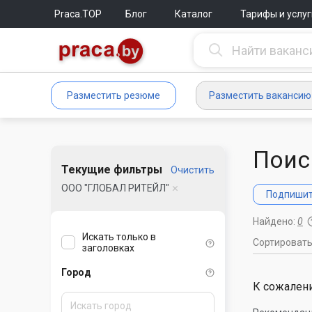
Praca.TOP
Блог
Каталог
Тарифы и услуг
Разместить резюме
Разместить вакансию
Поис
Текущие фильтры
Очистить
ООО "ГЛОБАЛ РИТЕЙЛ"
Подпишите
Найдено:
0
Искать только в
Сортироват
заголовках
Город
К сожалени