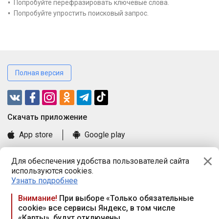
Попробуйте перефразировать ключевые слова.
Попробуйте упростить поисковый запрос.
Полная версия
Cкачать приложение
App store
Google play
Часто задаваемые вопросы
Для обеспечения удобства пользователей сайта
Книга замечаний и предложений
используются cookies.
Правила и документы
Узнать подробнее
Praca.by © 2000—2026, ООО «ПРАЦА БАЙ»
Внимание!
При выборе «Только обязательные
cookie» все сервисы Яндекс, в том числе
Республика Беларусь, 220114, г. Минск, пр-т Независимости
«Карты», будут отключены
117а, пом. № 9.