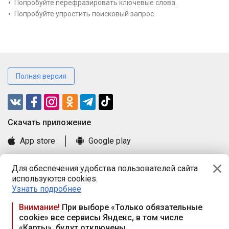
Попробуйте перефразировать ключевые слова.
Попробуйте упростить поисковый запрос.
Полная версия
Cкачать приложение
App store
Google play
Часто задаваемые вопросы
Для обеспечения удобства пользователей сайта
Книга замечаний и предложений
используются cookies.
Правила и документы
Узнать подробнее
Praca.by © 2000—2026, ООО «ПРАЦА БАЙ»
Внимание!
При выборе «Только обязательные
cookie» все сервисы Яндекс, в том числе
Республика Беларусь, 220114, г. Минск, пр-т Независимости
«Карты», будут отключены
117а, пом. № 9.