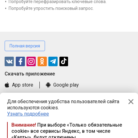
Попробуйте перефразировать ключевые слова.
Попробуйте упростить поисковый запрос.
Полная версия
Cкачать приложение
App store
Google play
Часто задаваемые вопросы
Для обеспечения удобства пользователей сайта
Книга замечаний и предложений
используются cookies.
Правила и документы
Узнать подробнее
Praca.by © 2000—2026, ООО «ПРАЦА БАЙ»
Внимание!
При выборе «Только обязательные
cookie» все сервисы Яндекс, в том числе
Республика Беларусь, 220114, г. Минск, пр-т Независимости
«Карты», будут отключены
117а, пом. № 9.