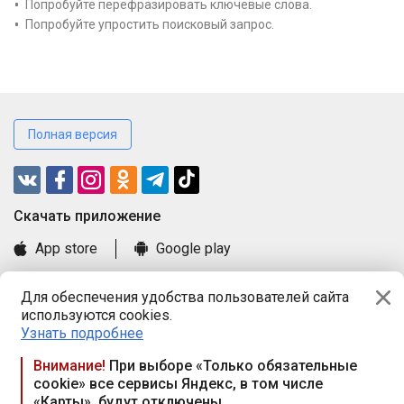
Попробуйте перефразировать ключевые слова.
Попробуйте упростить поисковый запрос.
Полная версия
Cкачать приложение
App store
Google play
Часто задаваемые вопросы
Для обеспечения удобства пользователей сайта
Книга замечаний и предложений
используются cookies.
Правила и документы
Узнать подробнее
Praca.by © 2000—2026, ООО «ПРАЦА БАЙ»
Внимание!
При выборе «Только обязательные
cookie» все сервисы Яндекс, в том числе
Республика Беларусь, 220114, г. Минск, пр-т Независимости
«Карты», будут отключены
117а, пом. № 9.