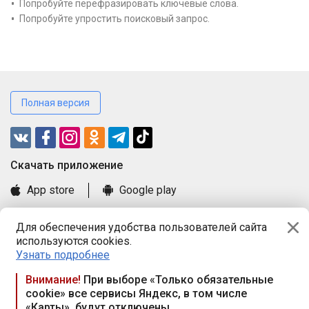
Попробуйте перефразировать ключевые слова.
Попробуйте упростить поисковый запрос.
Полная версия
Cкачать приложение
App store
Google play
Часто задаваемые вопросы
Для обеспечения удобства пользователей сайта
Книга замечаний и предложений
используются cookies.
Правила и документы
Узнать подробнее
Praca.by © 2000—2026, ООО «ПРАЦА БАЙ»
Внимание!
При выборе «Только обязательные
cookie» все сервисы Яндекс, в том числе
Республика Беларусь, 220114, г. Минск, пр-т Независимости
«Карты», будут отключены
117а, пом. № 9.