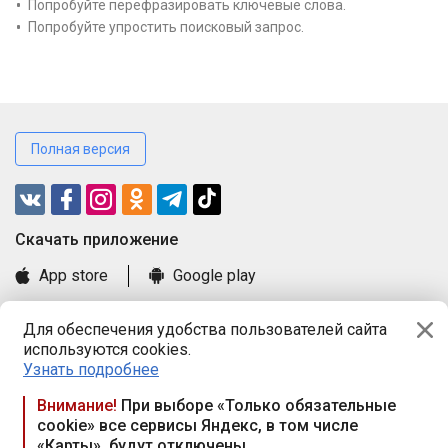
Попробуйте перефразировать ключевые слова.
Попробуйте упростить поисковый запрос.
Полная версия
Cкачать приложение
App store
Google play
Часто задаваемые вопросы
Для обеспечения удобства пользователей сайта
Книга замечаний и предложений
используются cookies.
Правила и документы
Узнать подробнее
Praca.by © 2000—2026, ООО «ПРАЦА БАЙ»
Внимание!
При выборе «Только обязательные
cookie» все сервисы Яндекс, в том числе
Республика Беларусь, 220114, г. Минск, пр-т Независимости
«Карты», будут отключены
117а, пом. № 9.