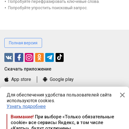
Попробуйте перефразировать ключевые слова.
Попробуйте упростить поисковый запрос.
Полная версия
Cкачать приложение
App store
Google play
Часто задаваемые вопросы
Для обеспечения удобства пользователей сайта
Книга замечаний и предложений
используются cookies.
Правила и документы
Узнать подробнее
Praca.by © 2000—2026, ООО «ПРАЦА БАЙ»
Внимание!
При выборе «Только обязательные
cookie» все сервисы Яндекс, в том числе
Республика Беларусь, 220114, г. Минск, пр-т Независимости
«Карты», будут отключены
117а, пом. № 9.