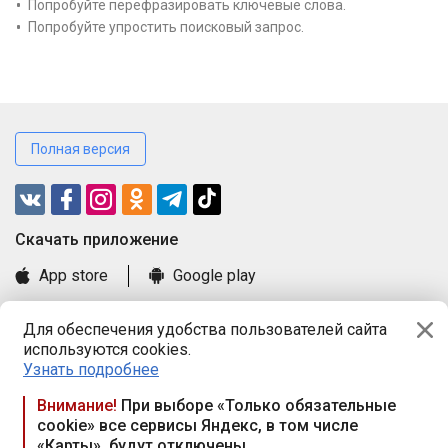
Попробуйте перефразировать ключевые слова.
Попробуйте упростить поисковый запрос.
Полная версия
Cкачать приложение
App store
Google play
Часто задаваемые вопросы
Для обеспечения удобства пользователей сайта
Книга замечаний и предложений
используются cookies.
Правила и документы
Узнать подробнее
Praca.by © 2000—2026, ООО «ПРАЦА БАЙ»
Внимание!
При выборе «Только обязательные
cookie» все сервисы Яндекс, в том числе
Республика Беларусь, 220114, г. Минск, пр-т Независимости
«Карты», будут отключены
117а, пом. № 9.