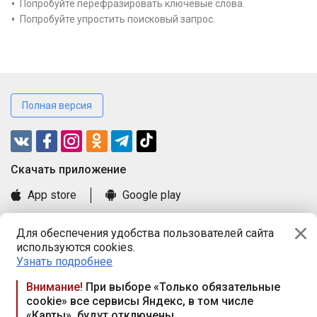
Попробуйте перефразировать ключевые слова.
Попробуйте упростить поисковый запрос.
Полная версия
Cкачать приложение
App store
Google play
Часто задаваемые вопросы
Для обеспечения удобства пользователей сайта
Книга замечаний и предложений
используются cookies.
Правила и документы
Узнать подробнее
Praca.by © 2000—2026, ООО «ПРАЦА БАЙ»
Внимание!
При выборе «Только обязательные
cookie» все сервисы Яндекс, в том числе
Республика Беларусь, 220114, г. Минск, пр-т Независимости
«Карты», будут отключены
117а, пом. № 9.