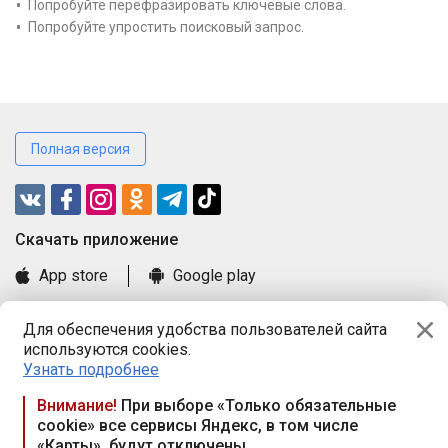
Попробуйте перефразировать ключевые слова.
Попробуйте упростить поисковый запрос.
Полная версия
Cкачать приложение
App store
Google play
Часто задаваемые вопросы
Для обеспечения удобства пользователей сайта
Книга замечаний и предложений
используются cookies.
Правила и документы
Узнать подробнее
Praca.by © 2000—2026, ООО «ПРАЦА БАЙ»
Внимание!
При выборе «Только обязательные
cookie» все сервисы Яндекс, в том числе
Республика Беларусь, 220114, г. Минск, пр-т Независимости
«Карты», будут отключены
117а, пом. № 9.