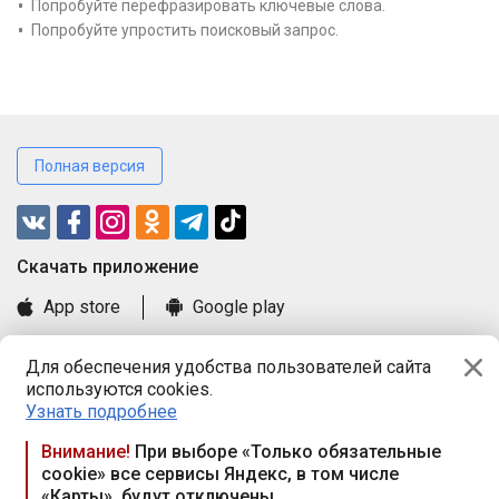
Попробуйте перефразировать ключевые слова.
Попробуйте упростить поисковый запрос.
Полная версия
Cкачать приложение
App store
Google play
Часто задаваемые вопросы
Для обеспечения удобства пользователей сайта
Книга замечаний и предложений
используются cookies.
Правила и документы
Узнать подробнее
Praca.by © 2000—2026, ООО «ПРАЦА БАЙ»
Внимание!
При выборе «Только обязательные
cookie» все сервисы Яндекс, в том числе
Республика Беларусь, 220114, г. Минск, пр-т Независимости
«Карты», будут отключены
117а, пом. № 9.