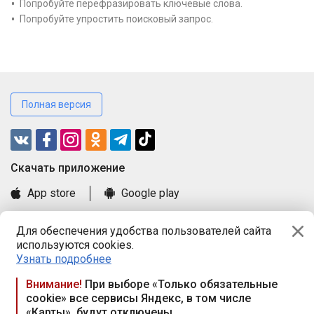
Попробуйте перефразировать ключевые слова.
Попробуйте упростить поисковый запрос.
Полная версия
Cкачать приложение
App store
Google play
Часто задаваемые вопросы
Для обеспечения удобства пользователей сайта
Книга замечаний и предложений
используются cookies.
Правила и документы
Узнать подробнее
Praca.by © 2000—2026, ООО «ПРАЦА БАЙ»
Внимание!
При выборе «Только обязательные
cookie» все сервисы Яндекс, в том числе
Республика Беларусь, 220114, г. Минск, пр-т Независимости
«Карты», будут отключены
117а, пом. № 9.