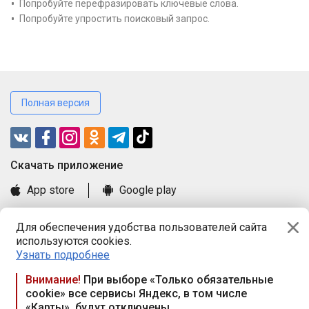
Попробуйте перефразировать ключевые слова.
Попробуйте упростить поисковый запрос.
Полная версия
Cкачать приложение
App store
Google play
Часто задаваемые вопросы
Для обеспечения удобства пользователей сайта
Книга замечаний и предложений
используются cookies.
Правила и документы
Узнать подробнее
Praca.by © 2000—2026, ООО «ПРАЦА БАЙ»
Внимание!
При выборе «Только обязательные
cookie» все сервисы Яндекс, в том числе
Республика Беларусь, 220114, г. Минск, пр-т Независимости
«Карты», будут отключены
117а, пом. № 9.