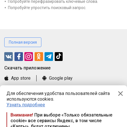
Попробуйте перефразировать ключевые слова.
Попробуйте упростить поисковый запрос.
Полная версия
Cкачать приложение
App store
Google play
Часто задаваемые вопросы
Для обеспечения удобства пользователей сайта
Книга замечаний и предложений
используются cookies.
Правила и документы
Узнать подробнее
Praca.by © 2000—2026, ООО «ПРАЦА БАЙ»
Внимание!
При выборе «Только обязательные
cookie» все сервисы Яндекс, в том числе
Республика Беларусь, 220114, г. Минск, пр-т Независимости
«Карты», будут отключены
117а, пом. № 9.